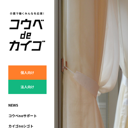
個人向け
法人向け
N
E
W
S
コ
ウ
ベ
n
o
サ
ポ
ー
ト
カ
イ
ゴ
n
o
シ
ゴ
ト