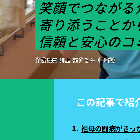
笑顔でつながる
寄り添うことか
信頼と安心のコ
介護職員 川上 祐介さん（30代）
この記事で紹
祖母の闘病がきっ