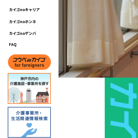
カ
イ
ゴ
n
o
キ
ャ
リ
ア
カ
イ
ゴ
n
o
ホ
ン
ネ
カ
イ
ゴ
n
o
ゲ
ン
バ
F
A
Q