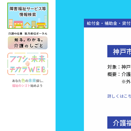
給付金・補助金・貸付
神戸
対象：神戸
概要：介護
※外国
詳しくはこ
介護