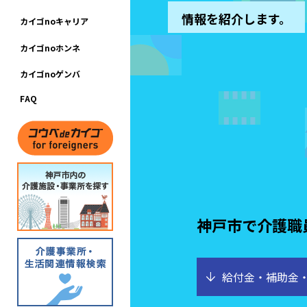
情報を紹介します。
カ
イ
ゴ
n
o
キ
ャ
リ
ア
カ
イ
ゴ
n
o
ホ
ン
ネ
カ
イ
ゴ
n
o
ゲ
ン
バ
F
A
Q
神戸市で介護職
arrow_downward
給付金・補助金