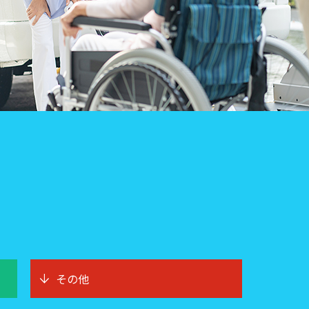
arrow_downward
その他