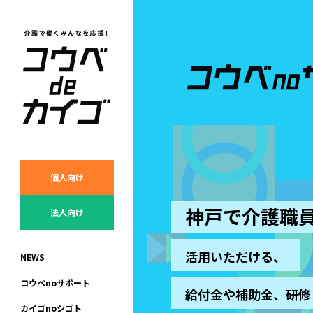
個人向け
神戸で介護職
法人向け
活用いただける、
N
E
W
S
コ
ウ
ベ
n
o
サ
ポ
ー
ト
給付金や補助金、研修
カ
イ
ゴ
n
o
シ
ゴ
ト