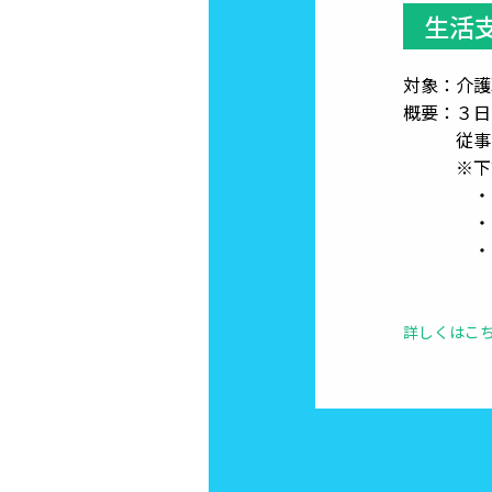
生活
対象：介護
概要：３日
従事でき
※下記の
・介護
・介護
・介護
詳しくはこ