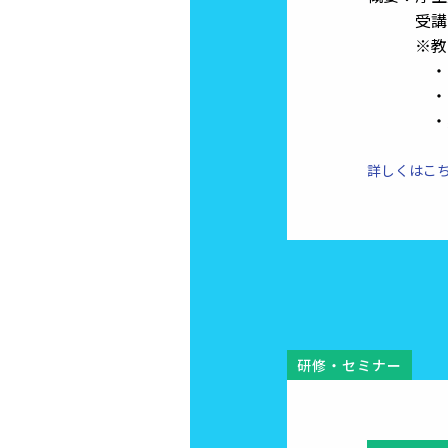
受講費用
※教育
・介護
・介護
・実務
詳しくはこ
研修・セミナー