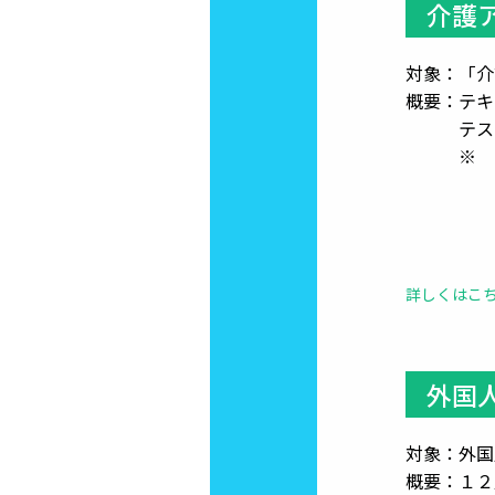
介護
対象：「介
概要：テキ
テストに
※ 介護
スキルレ
介護の実
詳しくはこ
外国
対象：外国
概要：１２