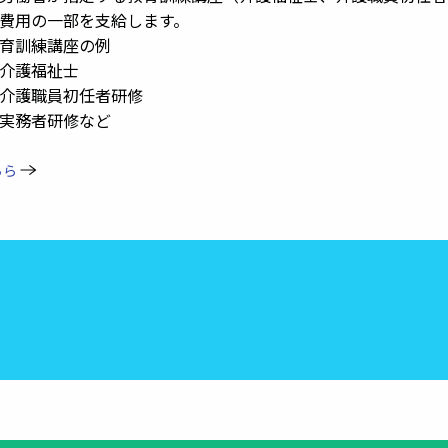
の一部を支給します。
訓練講座の例
福祉士
職員初任者研修
者研修など
ちら