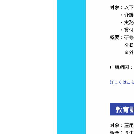
対象：以下
・介護福
・実務経
・貸付を
概要：研修
なお、介
※外国
申請期間：4
詳しくはこ
教育
対象：雇用
概要：厚生