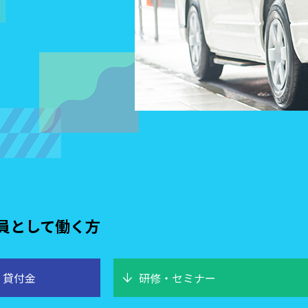
員として働く方
arrow_downward
・貸付金
研修・セミナー